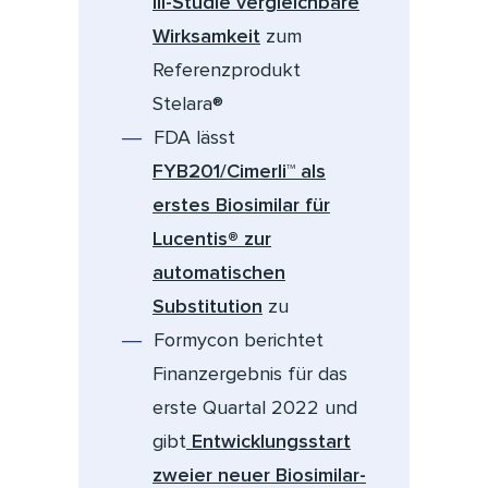
III-Studie vergleichbare
Wirksamkeit
zum
Referenzprodukt
Stelara®
FDA lässt
FYB201/Cimerli™ als
erstes Biosimilar für
Lucentis® zur
automatischen
Substitution
zu
Formycon berichtet
Finanzergebnis für das
erste Quartal 2022 und
gibt
Entwicklungsstart
zweier neuer Biosimilar-