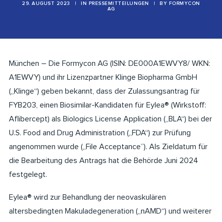
29. AUGUST 2023
|
IN
PRESSEMITTEILUNGEN
|
BY
FORMYCON
AG
München – Die Formycon AG (ISIN: DE000A1EWVY8/ WKN:
A1EWVY) und ihr Lizenzpartner Klinge Biopharma GmbH
(„Klinge“) geben bekannt, dass der Zulassungsantrag für
FYB203, einen Biosimilar-Kandidaten für Eylea® (Wirkstoff:
Aflibercept) als Biologics License Application („BLA“) bei der
U.S. Food and Drug Administration („FDA“) zur Prüfung
angenommen wurde („File Acceptance”). Als Zieldatum für
die Bearbeitung des Antrags hat die Behörde Juni 2024
festgelegt.
Eylea® wird zur Behandlung der neovaskulären
altersbedingten Makuladegeneration („nAMD“) und weiterer