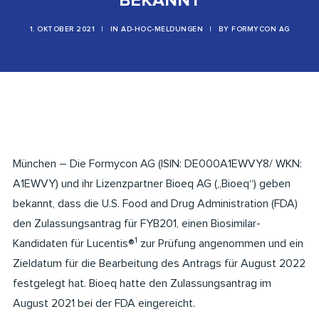
BEKANNT
1. OKTOBER 2021
|
IN
AD-HOC-MELDUNGEN
|
BY
FORMYCON AG
München – Die Formycon AG (ISIN: DE000A1EWVY8/ WKN:
A1EWVY) und ihr Lizenzpartner Bioeq AG („Bioeq“) geben
bekannt, dass die U.S. Food and Drug Administration (FDA)
den Zulassungsantrag für FYB201, einen Biosimilar-
1
Kandidaten für Lucentis®
zur Prüfung angenommen und ein
Zieldatum für die Bearbeitung des Antrags für August 2022
festgelegt hat. Bioeq hatte den Zulassungsantrag im
August 2021 bei der FDA eingereicht.