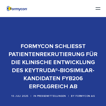
FORMYCON SCHLIESST P
ATIENTENREKRUTIERUNG FÜR D
IE KLINISCHE ENTWICKLUNG D
ES KEYTRUDA®-BIOSIMILAR-K
ANDIDATEN FYB206
ERFOLGREICH AB
10. JULI 2025
|
IN
PRESSEMITTEILUNGEN
|
BY
FORMYCON AG