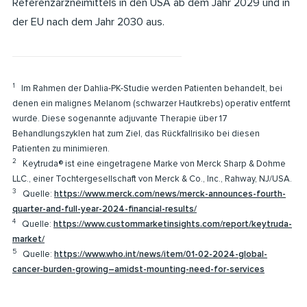
Referenzarzneimittels in den USA ab dem Jahr 2029 und in
der EU nach dem Jahr 2030 aus.
1
Im Rahmen der Dahlia-PK-Studie werden Patienten behandelt, bei
denen ein malignes Melanom (schwarzer Hautkrebs) operativ entfernt
wurde. Diese sogenannte adjuvante Therapie über 17
Behandlungszyklen hat zum Ziel, das Rückfallrisiko bei diesen
Patienten zu minimieren.
2
Keytruda® ist eine eingetragene Marke von Merck Sharp & Dohme
LLC., einer Tochtergesellschaft von Merck & Co., Inc., Rahway, NJ/USA.
3
Quelle:
https://www.merck.com/news/merck-announces-fourth-
quarter-and-full-year-2024-financial-results/
4
Quelle:
https://www.custommarketinsights.com/report/keytruda-
market/
5
Quelle:
https://www.who.int/news/item/01-02-2024-global-
cancer-burden-growing–amidst-mounting-need-for-services