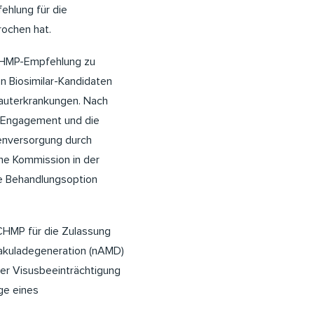
ehlung für die
rochen hat.
 CHMP-Empfehlung zu
n Biosimilar-Kandidaten
hauterkrankungen. Nach
as Engagement und die
enversorgung durch
che Kommission in der
ge Behandlungsoption
CHMP für die Zulassung
Makuladegeneration (nAMD)
r Visusbeeinträchtigung
ge eines