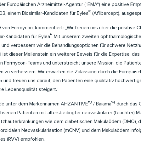
er Europäischen Arzneimittel-Agentur (“EMA“) eine positive Empf
®1
3, einem Biosimilar-Kandidaten für Eylea
(Aflibercept), ausgesp
O von Formycon, kommentiert: „Wir freuen uns über die positive
®
ar-Kandidaten für Eylea
. Mit unserem zweiten ophthalmologische
rn und verbessern wir die Behandlungsoptionen für schwere Netz
 ist dieser Meilenstein ein weiterer Beweis für die Expertise, d
n Formycon-Teams und unterstreicht unsere Mission, die Patient
en zu verbessern. Wir erwarten die Zulassung durch die Europäis
 und freuen uns darauf, den Patienten eine qualitativ hochwerti
re Lebensqualität steigert.“
®3
®4
urde unter dem Markennamen AHZANTIVE
/ Baiama
durch das 
hsenen Patienten mit altersbedingter neovaskulärer (feuchter) 
tzhauterkrankungen wie dem diabetischen Makulaödem (DMÖ), de
oroidalen Neovaskularisation (mCNV) und dem Makulaödem infol
es (RVV) empfohlen.