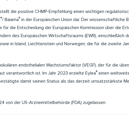
tellt die positive CHMP-Empfehlung einen wichtigen regulatorisc
®
®
E
/ Baiama
in der Europäischen Union dar. Der wissenschaftliche
 für die Entscheidung der Europäischen Kommission über die Erte
ändern des Europäischen Wirtschaftsraums (EWR), einschließlich d
owie in Island, Liechtenstein und Norwegen, die für die zweite J
skulären endothelialen Wachstumsfaktor (VEGF), der für die übe
®
t verantwortlich ist. Im Jahr 2023 erzielte Eylea
einen weltweit
estätigte damit seinen Status als das derzeit umsatzstärkste M
4 von der US-Arzneimittelbehörde (FDA) zugelassen.