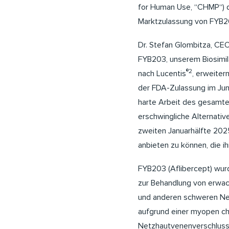
for Human Use, “CHMP“) d
Marktzulassung von FYB20
Dr. Stefan Glombitza, CE
FYB203, unserem Biosimil
®2
nach Lucentis
, erweite
der FDA-Zulassung im Juni
harte Arbeit des gesamte
erschwingliche Alternativ
zweiten Januarhälfte 2025
anbieten zu können, die ih
FYB203 (Aflibercept) w
zur Behandlung von erwac
und anderen schweren Ne
aufgrund einer myopen ch
Netzhautvenenverschluss