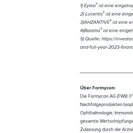
®
1) Eylea
ist eine eingetr
®
2) Lucentis
ist eine ein
®
3)AHZANTIVE
ist eine 
®
4)Baiama
ist eine eing
5) Quelle: https://inves
and-full-year-2023-financ
Über Formycon:
Die Formycon AG (FWB: FYB
Nachfolgeprodukten bioph
Ophthalmologie, Immunolo
gesamte Wertschöpfungsket
Zulassung durch die Arzne