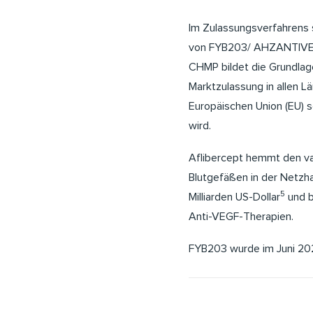
Im Zulassungsverfahrens s
von FYB203/ AHZANTIV
CHMP bildet die Grundlage
Marktzulassung in allen L
Europäischen Union (EU) s
wird.
Aflibercept hemmt den va
Blutgefäßen in der Netzhau
5
Milliarden US-Dollar
und b
Anti-VEGF-Therapien.
FYB203 wurde im Juni 202